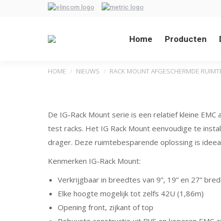
Home
Producten
Je bent hier:
HOME
NIEUWS
RACK MOUNT AFGESCHERMDE RUIMT
De IG-Rack Mount serie is een relatief kleine EMC
test racks. Het IG Rack Mount eenvoudige te insta
drager. Deze ruimtebesparende oplossing is ideeal
Kenmerken IG-Rack Mount:
Verkrijgbaar in breedtes van 9”, 19” en 27” bre
Elke hoogte mogelijk tot zelfs 42U (1,86m)
Opening front, zijkant of top