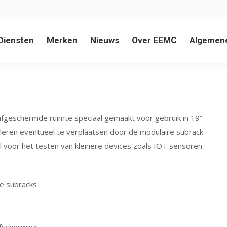
Diensten
Merken
Nieuws
Over EEMC
Algemen
E
 afgeschermde ruimte speciaal gemaakt voor gebruik in 19”
lleren eventueel te verplaatsen door de modulaire subrack
 voor het testen van kleinere devices zoals IOT sensoren.
de subracks