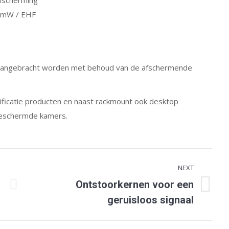
afscherming
 mmW / EHF
n aangebracht worden met behoud van de afschermende
ficatie producten en naast rackmount ook desktop
fgeschermde kamers.
NEXT
Ontstoorkernen voor een
Next
geruisloos signaal
post: