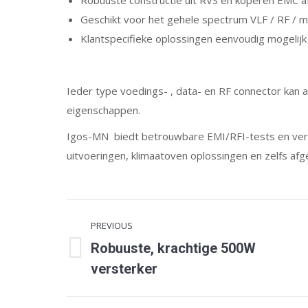
Robuuste constructie uit RVS en koperen EMC 
Geschikt voor het gehele spectrum VLF / RF /
Klantspecifieke oplossingen eenvoudig mogelijk
Ieder type voedings- , data- en RF connector ka
eigenschappen.
Igos-MN biedt betrouwbare EMI/RFI-tests en veri
uitvoeringen, klimaatoven oplossingen en zelfs a
Post
PREVIOUS
navigation
Robuuste, krachtige 500W
Previous
versterker
post: